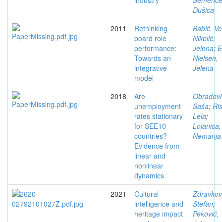
industry
Semenče
Dušica
2011
Rethinking
Babić, Ve
board role
Nikolić,
performance:
Jelena
;
E
Towards an
Nielsen,
integrative
Jelena
model
2018
Are
Obradovi
unemployment
Saša
;
Ris
rates stationary
Lela
;
for SEE10
Lojanica,
countries?
Nemanja
Evidence from
linear and
nonlinear
dynamics
2021
Cultural
Zdravkov
intelligence and
Stefan
;
heritage impact
Peković,