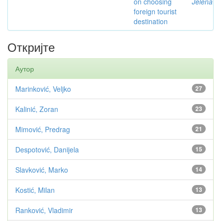
on choosing
Jelena
foreign tourist
destination
Откријте
Аутор
Marinković, Veljko
27
Kalinić, Zoran
23
Mimović, Predrag
21
Despotović, Danijela
15
Slavković, Marko
14
Kostić, Milan
13
Ranković, Vladimir
13