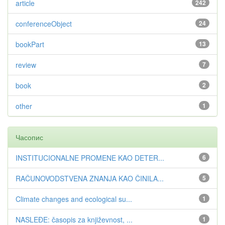
article
242
conferenceObject
24
bookPart
13
review
7
book
2
other
1
Часопис
INSTITUCIONALNE PROMENE KAO DETER...
6
RAČUNOVODSTVENA ZNANJA KAO ČINILA...
5
Climate changes and ecological su...
1
NASLEĐE: časopis za književnost, ...
1