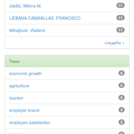
Jakšić, Milena M.
11
LIEBANA-CABANILLAS, FRANCISCO
11
Mihajlović, Vladimir
11
следећи >
Тема
economic growth
6
agriculture
5
tourism
5
employer brand
4
employee satisfaction
3