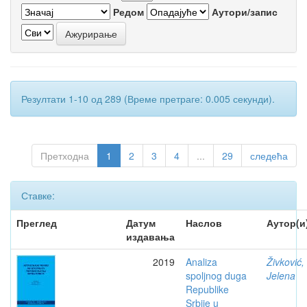
Редом
Аутори/запис
Резултати 1-10 од 289 (Време претраге: 0.005 секунди).
Претходна
1
2
3
4
...
29
следећа
Ставке:
Преглед
Датум
Наслов
Аутор(и
издавања
2019
Analiza
Živković,
spoljnog duga
Jelena
Republike
Srbije u