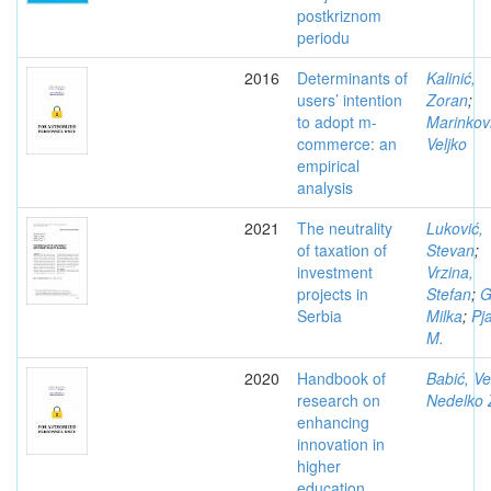
postkriznom
periodu
2016
Determinants of
Kalinić,
users’ intention
Zoran
;
to adopt m-
Marinkovi
commerce: an
Veljko
empirical
analysis
2021
The neutrality
Luković,
of taxation of
Stevan
;
investment
Vrzina,
projects in
Stefan
;
G
Serbia
Milka
;
Pj
M.
2020
Handbook of
Babić, Ve
research on
Nedelko 
enhancing
innovation in
higher
education