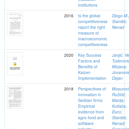
institutions
2016
Is the global
Djogo M.
competitiveness
Stanišić,
report the right
Nenad
measure of
macroeconomic
competitiveness
2020
Key Success
Janjić, V
Factors and
Todorovi
Benefits of
Mirjana
;
Kaizen
Jovanovi
Implementation
Dejan
2018
Perspectives of
Mosurovi
innovation in
Ružičić,
Serbian firms:
Marija
;
Empirical
Kutlača,
evidence from
Đuro
;
agro-food and
Stanišić,
software
Nenad
;