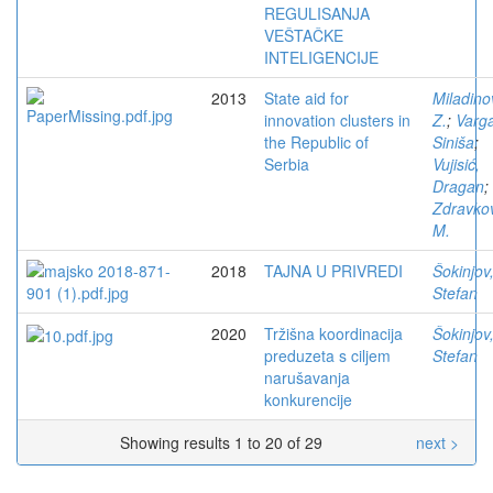
REGULISANJA
VEŠTAČKE
INTELIGENCIJE
2013
State aid for
Miladino
innovation clusters in
Z.
;
Varg
the Republic of
Siniša
;
Serbia
Vujisić,
Dragan
;
Zdravko
M.
2018
TAJNA U PRIVREDI
Šokinjov
Stefan
2020
Tržišna koordinacija
Šokinjov
preduzeta s ciljem
Stefan
narušavanja
konkurencije
Showing results 1 to 20 of 29
next >