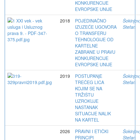
KONKURENCIJE
EVROPSKE UNIJE
2018
POJEDINAČNO
Šokinjov
IZUZEĆE UGOVORA
Stefan
O TRANSFERU
TEHNOLOGIJE OD
KARTELNE
ZABRANE U PRAVU
KONKURENCIJE
EVROPSKE UNIJE
2019
POSTUPANjE
Šokinjov
TREĆEG LICA
Stefan
KOJIM SE NA
TRŽIŠTU
UZROKUJE
NASTANAK
SITUACIJE NALIK
NA KARTEL
2026
PRAVNI I ETIČKI
Šokinjov
PRINCIPI
Stefan