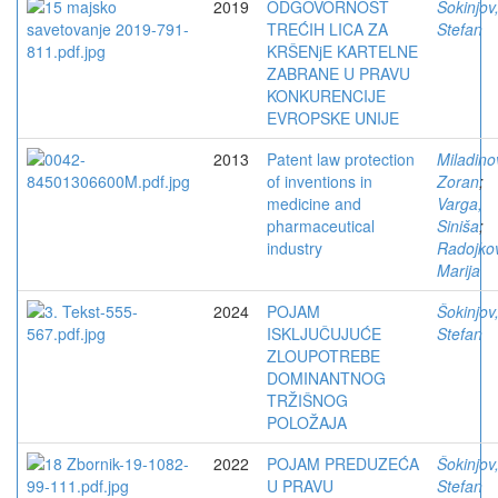
2019
ODGOVORNOST
Šokinjov
TREĆIH LICA ZA
Stefan
KRŠENjE KARTELNE
ZABRANE U PRAVU
KONKURENCIJE
EVROPSKE UNIJE
2013
Patent law protection
Miladino
of inventions in
Zoran
;
medicine and
Varga,
pharmaceutical
Siniša
;
industry
Radojkov
Marija
2024
POJAM
Šokinjov
ISKLJUČUJUĆE
Stefan
ZLOUPOTREBE
DOMINANTNOG
TRŽIŠNOG
POLOŽAJA
2022
POJAM PREDUZEĆA
Šokinjov
U PRAVU
Stefan