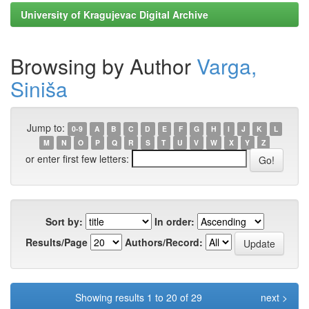
University of Kragujevac Digital Archive
Browsing by Author
Varga,
Siniša
Jump to:
0-9
A
B
C
D
E
F
G
H
I
J
K
L
M
N
O
P
Q
R
S
T
U
V
W
X
Y
Z
or enter first few letters:
Sort by:
In order:
Results/Page
Authors/Record:
Showing results 1 to 20 of 29
next >