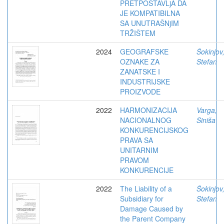
PRETPOSTAVLjA DA
JE KOMPATIBILNA
SA UNUTRAŠNjIM
TRŽIŠTEM
2024
GEOGRAFSKE
Šokinjov
OZNAKE ZA
Stefan
ZANATSKE I
INDUSTRIJSKE
PROIZVODE
2022
HARMONIZACIJA
Varga,
NACIONALNOG
Siniša
KONKURENCIJSKOG
PRAVA SA
UNITARNIM
PRAVOM
KONKURENCIJE
2022
The Liability of a
Šokinjov
Subsidiary for
Stefan
Damage Caused by
the Parent Company