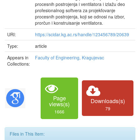
procesnih postrojenja i ventilatora i izlažu deo
profesionalnog softvera za projekfovanje
procesnih postrojenja, koji se odnosi nа izbor,
prorčun i konstruisanje ventilatora.
URI:
https://scidar.kg.ac.rs/handle/123456789/20639
Type:
article
Appears in
Faculty of Engineering, Kragujevac
Collections:
Page
Downloads(s)
views(s)
79
1666
Files in This Item: