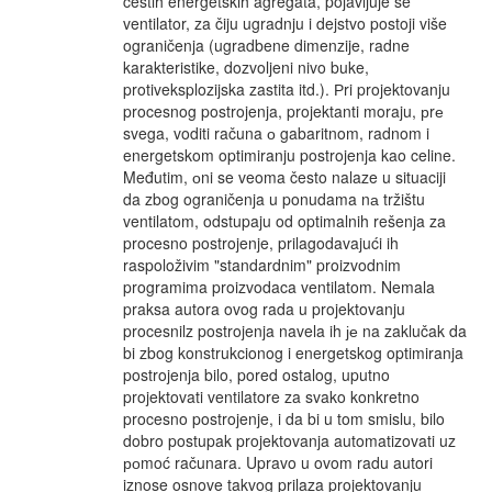
čestih energetskih agregata, pojavljuje se
ventilator, za čiju ugradnju i dejstvo postoji više
ograničenja (ugradbene dimenzije, radne
karakteristike, dozvoljeni nivo buke,
protiveksplozijska zastita itd.). Рri projektovanju
procesnog postrojenja, projektanti moraju, рrе
svega, voditi računa о gabaritnom, radnom i
energetskom optimiranju postrojenja kao celine.
Međutim, оni se veoma često nalaze u situaciji
da zbog ograničenja u ponudama nа tržištu
ventilatom, odstupaju od optimalnih rešenja za
procesno postrojenje, prilagodavajući ih
raspoloživim "standardnim" proizvodnim
programima proizvodaca ventilatom. Nemala
praksa autora ovog rada u projektovanju
procesnilz postrojenja navela ih је na zaklučak da
bi zbog konstrukcionog i energetskog optimiranja
postrojenja bilo, pored ostalog, uputno
projektovati ventilatore za svako konkretno
procesno postrojenje, i da bi u tom smislu, bilo
dobro postupak projektovanja automatizovati uz
роmoć računara. Upravo u ovom radu autori
iznose osnove takvog prilaza projektovanju