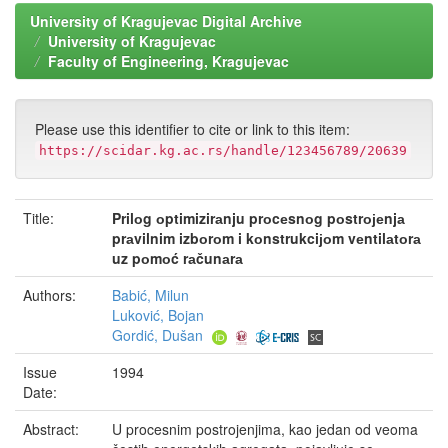
University of Kragujevac Digital Archive
University of Kragujevac
Faculty of Engineering, Kragujevac
Please use this identifier to cite or link to this item:
https://scidar.kg.ac.rs/handle/123456789/20639
Title:
Prilоg оptimizirаnju prоcеsnоg pоstrојеnjа
prаvilnim izbоrоm i kоnstrukciјоm vеntilаtоrа
uz pоmоć rаčunаrа
Authors:
Babić, Milun
Luković, Bojan
Gordić, Dušan
Issue
1994
Date:
Abstract:
U procesnim postrojenjima, kao jedan od veoma