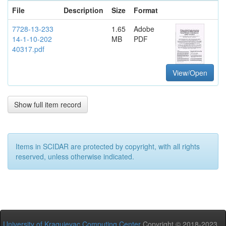
File
Description
Size
Format
7728-13-233
1.65
Adobe
14-1-10-202
MB
PDF
40317.pdf
View/Open
Show full item record
Items in SCIDAR are protected by copyright, with all rights
reserved, unless otherwise indicated.
University of Kragujevac Computing Center
Copyright © 2018-2023